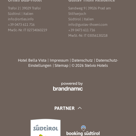
Trafoi 2
|
39029 Trafoi
Sandweg 9
|
39026 Prad am
Südtirol | Italien
Stilfserjoch
info@
ortles.
info
Südtirol | Italien
+39 0473 611 716
info@
gustav-thoeni.
com
MwSt.-Nr. IT 02734060219
+39 0473 611 716
MwSt.-Nr. IT 03056130218
Hotel Bella Vista
|
Impressum
|
Datenschutz
|
Datenschutz-
Einstellungen
|
Sitemap
|
© 2026 Stelvio Hotels
PARTNER