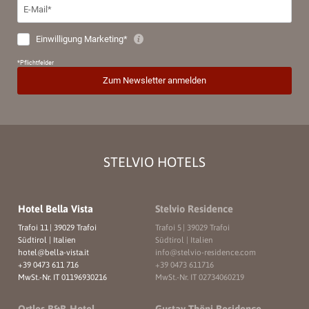
STELVIO HOTELS
Hotel Bella Vista
Stelvio Residence
Trafoi 11
|
39029 Trafoi
Trafoi 5
|
39029 Trafoi
Südtirol | Italien
Südtirol | Italien
hotel@
bella-vista.
it
info@
stelvio-residence.
com
+39 0473 611 716
+39 0473 611716
MwSt.-Nr. IT 01196930216
MwSt.-Nr. IT 02734060219
Ortles B&B-Hotel
Gustav Thöni Residence