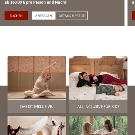
ab 160,00 € pro Person und Nacht
a
BUCHEN
ANFRAGEN
DETAILS & PREISE
DAS IST INKLUSIVE.
ALL-INCLUSIVE FÜR KIDS