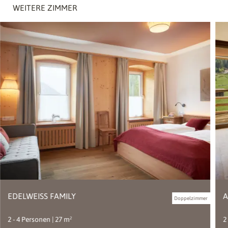
WEITERE ZIMMER
EDELWEISS FAMILY
A
Doppelzimmer
2 - 4 Personen | 27 m²
2