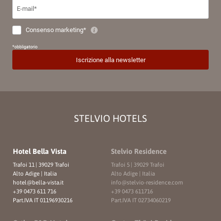
STELVIO HOTELS
Hotel Bella Vista
Stelvio Residence
Trafoi 11
|
39029 Trafoi
Trafoi 5
|
39029 Trafoi
Alto Adige | Italia
Alto Adige | Italia
hotel@
bella-vista.
it
info@
stelvio-residence.
com
+39 0473 611 716
+39 0473 611716
Part.IVA IT 01196930216
Part.IVA IT 02734060219