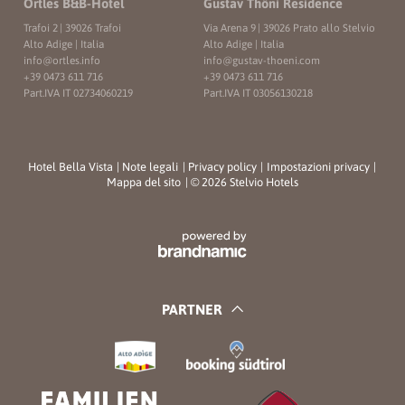
Ortles B&B-Hotel
Gustav Thöni Residence
Trafoi 2
|
39026 Trafoi
Via Arena 9
|
39026 Prato allo Stelvio
Alto Adige | Italia
Alto Adige | Italia
info@
ortles.
info
info@
gustav-thoeni.
com
+39 0473 611 716
+39 0473 611 716
Part.IVA IT 02734060219
Part.IVA IT 03056130218
Hotel Bella Vista
|
Note legali
|
Privacy policy
|
Impostazioni privacy
|
Mappa del sito
|
© 2026 Stelvio Hotels
PARTNER