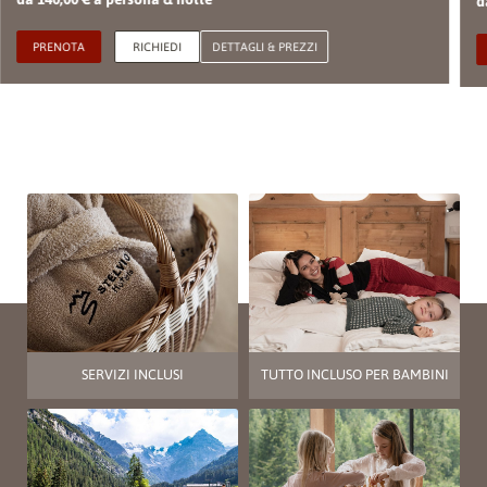
d
PRENOTA
RICHIEDI
DETTAGLI & PREZZI
SERVIZI INCLUSI
TUTTO INCLUSO PER BAMBINI