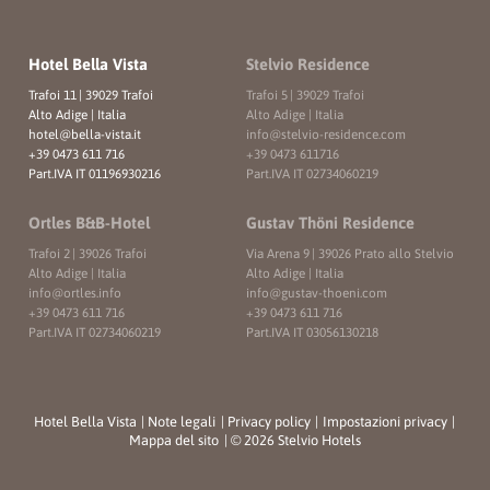
Hotel Bella Vista
Stelvio Residence
Trafoi 11
|
39029 Trafoi
Trafoi 5
|
39029 Trafoi
Alto Adige | Italia
Alto Adige | Italia
hotel@
bella-vista.
it
info@
stelvio-residence.
com
+39 0473 611 716
+39 0473 611716
Part.IVA IT 01196930216
Part.IVA IT 02734060219
Ortles B&B-Hotel
Gustav Thöni Residence
Trafoi 2
|
39026 Trafoi
Via Arena 9
|
39026 Prato allo Stelvio
Alto Adige | Italia
Alto Adige | Italia
info@
ortles.
info
info@
gustav-thoeni.
com
+39 0473 611 716
+39 0473 611 716
Part.IVA IT 02734060219
Part.IVA IT 03056130218
Hotel Bella Vista
|
Note legali
|
Privacy policy
|
Impostazioni privacy
|
Mappa del sito
|
© 2026 Stelvio Hotels