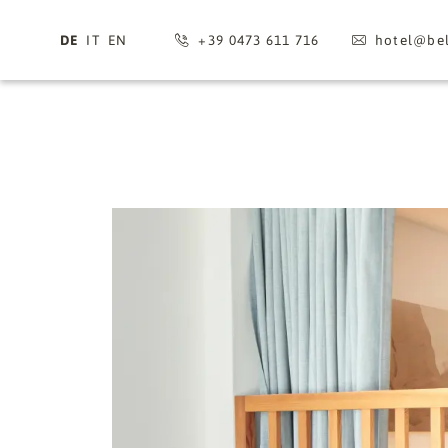
DE
IT
EN
+39 0473 611 716
hotel@
bel