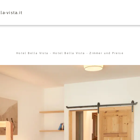
la-vista.
it
Hotel Bella Vista
-
Hotel Bella Vista
-
Zimmer und Preise