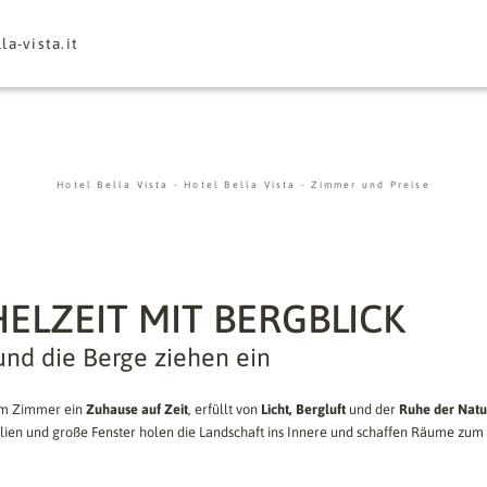
la-vista.
it
Hotel Bella Vista
-
Hotel Bella Vista
-
Zimmer und Preise
ELZEIT MIT BERGBLICK
und die Berge ziehen ein
em Zimmer ein
Zuhause auf Zeit
, erfüllt von
Licht, Bergluft
und der
Ruhe der Natu
alien und große Fenster holen die Landschaft ins Innere und schaffen Räume z