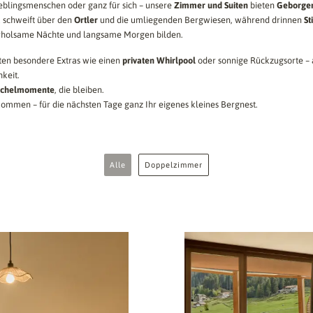
ieblingsmenschen oder ganz für sich – unsere
Zimmer und Suiten
bieten
Geborge
k schweift über den
Ortler
und die umliegenden Bergwiesen, während drinnen
St
rholsame Nächte und langsame Morgen bilden.
ten besondere Extras wie einen
privaten Whirlpool
oder sonnige Rückzugsorte – a
keit.
schelmomente
, die bleiben.
ommen – für die nächsten Tage ganz Ihr eigenes kleines Bergnest.
Alle
Doppelzimmer