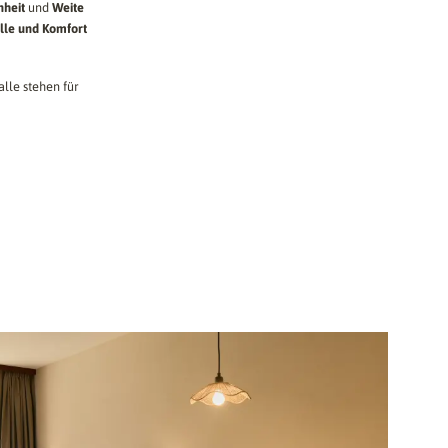
nheit
und
Weite
ille und Komfort
lle stehen für