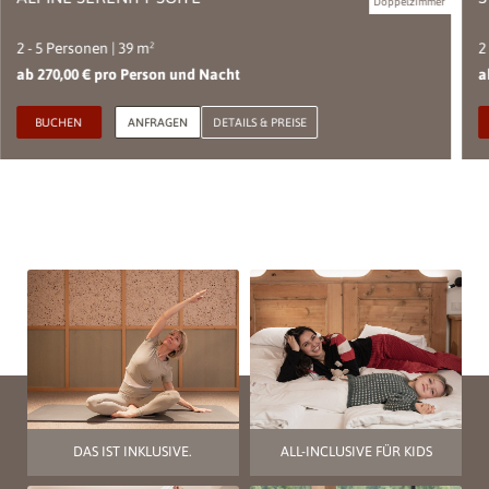
Doppelzimmer
2 - 5 Personen | 39 m²
2
ab 270,00 € pro Person und Nacht
a
BUCHEN
ANFRAGEN
DETAILS & PREISE
DAS IST INKLUSIVE.
ALL-INCLUSIVE FÜR KIDS