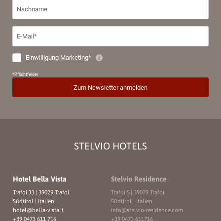
STELVIO HOTELS
Hotel Bella Vista
Stelvio Residence
Trafoi 11
|
39029 Trafoi
Trafoi 5
|
39029 Trafoi
Südtirol | Italien
Südtirol | Italien
hotel@
bella-vista.
it
info@
stelvio-residence.
com
+39 0473 611 716
+39 0473 611716