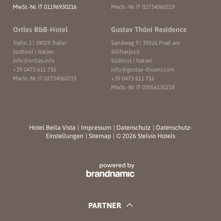
MwSt.-Nr. IT 01196930216
MwSt.-Nr. IT 02734060219
Ortles B&B-Hotel
Gustav Thöni Residence
Trafoi 2
|
39029 Trafoi
Sandweg 9
|
39026 Prad am
Südtirol | Italien
Stilfserjoch
info@
ortles.
info
Südtirol | Italien
+39 0473 611 716
info@
gustav-thoeni.
com
MwSt.-Nr. IT 02734060219
+39 0473 611 716
MwSt.-Nr. IT 03056130218
Hotel Bella Vista
|
Impressum
|
Datenschutz
|
Datenschutz-
Einstellungen
|
Sitemap
|
© 2026 Stelvio Hotels
PARTNER