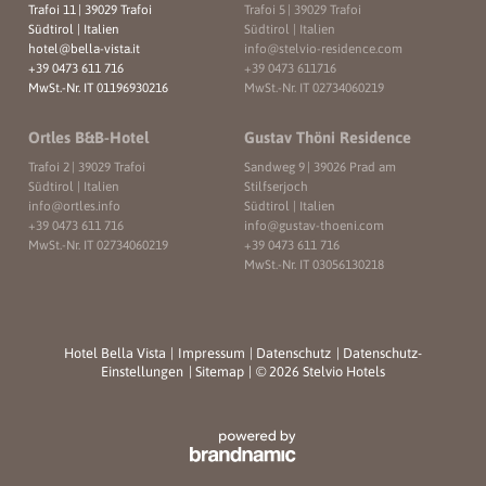
Trafoi 11
|
39029 Trafoi
Trafoi 5
|
39029 Trafoi
Südtirol | Italien
Südtirol | Italien
hotel@
bella-vista.
it
info@
stelvio-residence.
com
+39 0473 611 716
+39 0473 611716
MwSt.-Nr. IT 01196930216
MwSt.-Nr. IT 02734060219
Ortles B&B-Hotel
Gustav Thöni Residence
Trafoi 2
|
39029 Trafoi
Sandweg 9
|
39026 Prad am
Südtirol | Italien
Stilfserjoch
info@
ortles.
info
Südtirol | Italien
+39 0473 611 716
info@
gustav-thoeni.
com
MwSt.-Nr. IT 02734060219
+39 0473 611 716
MwSt.-Nr. IT 03056130218
Hotel Bella Vista
|
Impressum
|
Datenschutz
|
Datenschutz-
Einstellungen
|
Sitemap
|
© 2026 Stelvio Hotels