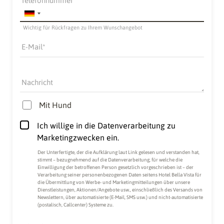
Telefonnummer
Wichtig für Rückfragen zu Ihrem Wunschangebot
E-Mail
Nachricht
Mit Hund
Ich willige in die Datenverarbeitung zu
Marketingzwecken ein.
Der Unterfertigte, der die
Aufklärung laut Link
gelesen und verstanden hat,
stimmt – bezugnehmend auf die Datenverarbeitung, für welche die
Einwilligung der betroffenen Person gesetzlich vorgeschrieben ist – der
Verarbeitung seiner personenbezogenen Daten seitens Hotel Bella Vista für
die Übermittlung von Werbe- und Marketingmitteilungen über unsere
Dienstleistungen, Aktionen/Angebote usw., einschließlich des Versands von
Newslettern, über automatisierte (E-Mail, SMS usw.) und nicht-automatisierte
(postalisch, Callcenter) Systeme zu.