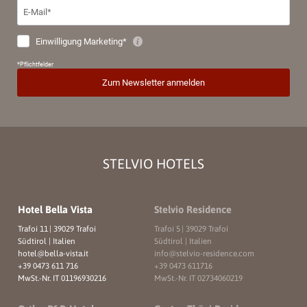
STELVIO HOTELS
Hotel Bella Vista
Stelvio Residence
Trafoi 11
|
39029 Trafoi
Trafoi 5
|
39029 Trafoi
Südtirol | Italien
Südtirol | Italien
hotel@
bella-vista.
it
info@
stelvio-residence.
com
+39 0473 611 716
+39 0473 611716
MwSt.-Nr. IT 01196930216
MwSt.-Nr. IT 02734060219