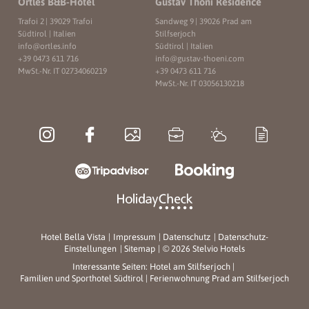
Ortles B&B-Hotel
Gustav Thöni Residence
Trafoi 2
|
39029 Trafoi
Sandweg 9
|
39026 Prad am
Südtirol | Italien
Stilfserjoch
info@
ortles.
info
Südtirol | Italien
+39 0473 611 716
info@
gustav-thoeni.
com
MwSt.-Nr. IT 02734060219
+39 0473 611 716
MwSt.-Nr. IT 03056130218
Hotel Bella Vista
|
Impressum
|
Datenschutz
|
Datenschutz-
Einstellungen
|
Sitemap
|
© 2026 Stelvio Hotels
Interessante Seiten:
Hotel am Stilfserjoch
|
Familien und Sporthotel Südtirol
|
Ferienwohnung Prad am Stilfserjoch