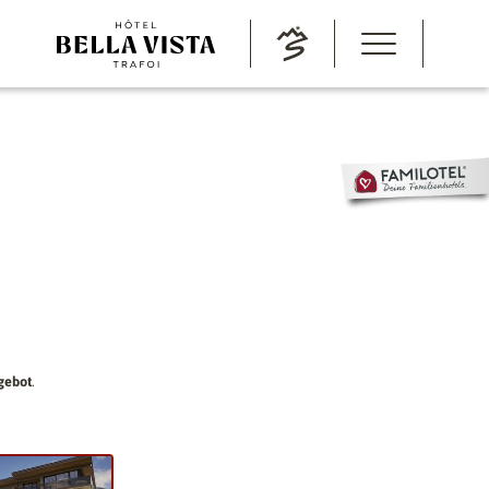
gebot
.