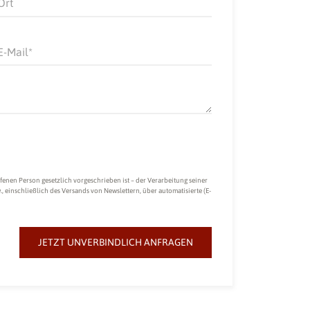
Ort
E-Mail
fenen Person gesetzlich vorgeschrieben ist – der Verarbeitung seiner
einschließlich des Versands von Newslettern, über automatisierte (E-
JETZT UNVERBINDLICH ANFRAGEN