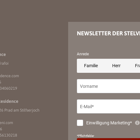
NEWSLETTER DER STELV
nce
rafoi
idence.
com
6
734060219
Residence
6 Prad am Stilfserjoch
eni.
com
16
056130218