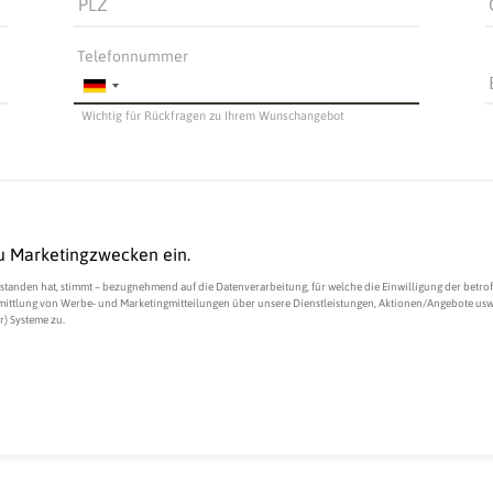
PLZ
Telefonnummer
Wichtig für Rückfragen zu Ihrem Wunschangebot
zu Marketingzwecken ein.
standen hat, stimmt – bezugnehmend auf die Datenverarbeitung, für welche die Einwilligung der betrof
ittlung von Werbe- und Marketingmitteilungen über unsere Dienstleistungen, Aktionen/Angebote usw., 
r) Systeme zu.