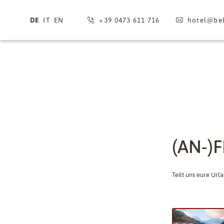
DE
IT
EN
+39 0473 611 716
hotel@
bel
(AN-)
Teilt uns eure Url