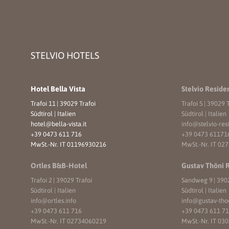
STELVIO HOTELS
Hotel Bella Vista
Stelvio Reside
Trafoi 11
|
39029 Trafoi
Trafoi 5
|
39029 T
Südtirol | Italien
Südtirol | Italien
hotel@
bella-vista.
it
info@
stelvio-res
+39 0473 611 716
+39 0473 61171
MwSt.-Nr. IT 01196930216
MwSt.-Nr. IT 02
Ortles B&B-Hotel
Gustav Thöni 
Trafoi 2
|
39029 Trafoi
Sandweg 9
|
3902
Südtirol | Italien
Südtirol | Italien
info@
ortles.
info
info@
gustav-tho
+39 0473 611 716
+39 0473 611 7
MwSt.-Nr. IT 02734060219
MwSt.-Nr. IT 03