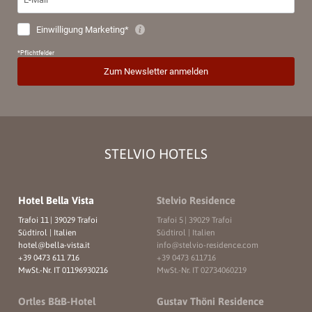
STELVIO HOTELS
Hotel Bella Vista
Stelvio Residence
Trafoi 11
|
39029 Trafoi
Trafoi 5
|
39029 Trafoi
Südtirol | Italien
Südtirol | Italien
hotel@
bella-vista.
it
info@
stelvio-residence.
com
+39 0473 611 716
+39 0473 611716
MwSt.-Nr. IT 01196930216
MwSt.-Nr. IT 02734060219
Ortles B&B-Hotel
Gustav Thöni Residence