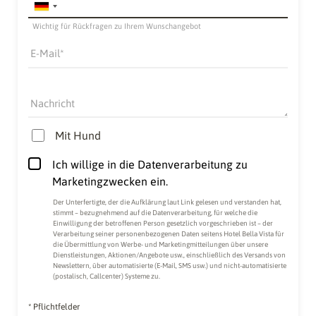
Wichtig für Rückfragen zu Ihrem Wunschangebot
E-Mail
Nachricht
Mit Hund
Ich willige in die Datenverarbeitung zu
Marketingzwecken ein.
Der Unterfertigte, der die
Aufklärung laut Link
gelesen und verstanden hat,
stimmt – bezugnehmend auf die Datenverarbeitung, für welche die
Einwilligung der betroffenen Person gesetzlich vorgeschrieben ist – der
Verarbeitung seiner personenbezogenen Daten seitens Hotel Bella Vista für
die Übermittlung von Werbe- und Marketingmitteilungen über unsere
Dienstleistungen, Aktionen/Angebote usw., einschließlich des Versands von
Newslettern, über automatisierte (E-Mail, SMS usw.) und nicht-automatisierte
(postalisch, Callcenter) Systeme zu.
* Pflichtfelder