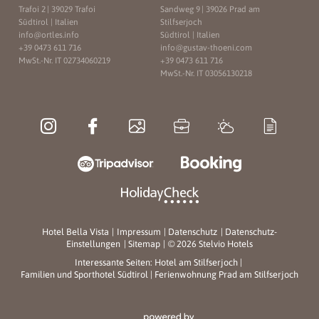
Trafoi 2
|
39029 Trafoi
Sandweg 9
|
39026 Prad am
Südtirol | Italien
Stilfserjoch
info@
ortles.
info
Südtirol | Italien
+39 0473 611 716
info@
gustav-thoeni.
com
MwSt.-Nr. IT 02734060219
+39 0473 611 716
MwSt.-Nr. IT 03056130218
Hotel Bella Vista
|
Impressum
|
Datenschutz
|
Datenschutz-
Einstellungen
|
Sitemap
|
© 2026 Stelvio Hotels
Interessante Seiten:
Hotel am Stilfserjoch
|
Familien und Sporthotel Südtirol
|
Ferienwohnung Prad am Stilfserjoch