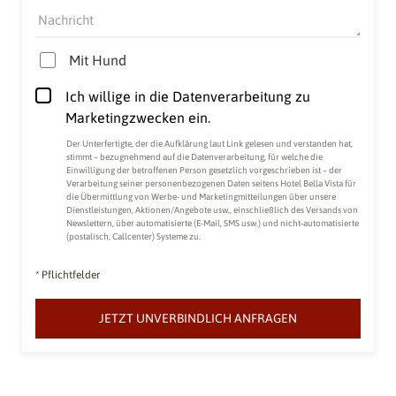
Nachricht
Mit Hund
Ich willige in die Datenverarbeitung zu
Marketingzwecken ein.
Der Unterfertigte, der die
Aufklärung laut Link
gelesen und verstanden hat,
stimmt – bezugnehmend auf die Datenverarbeitung, für welche die
Einwilligung der betroffenen Person gesetzlich vorgeschrieben ist – der
Verarbeitung seiner personenbezogenen Daten seitens Hotel Bella Vista für
die Übermittlung von Werbe- und Marketingmitteilungen über unsere
Dienstleistungen, Aktionen/Angebote usw., einschließlich des Versands von
Newslettern, über automatisierte (E-Mail, SMS usw.) und nicht-automatisierte
(postalisch, Callcenter) Systeme zu.
* Pflichtfelder
JETZT UNVERBINDLICH ANFRAGEN