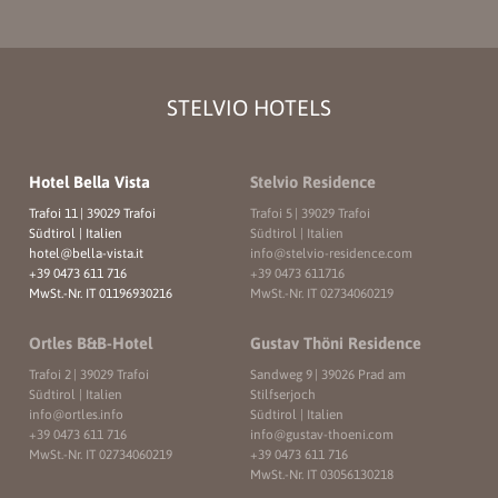
STELVIO HOTELS
Hotel Bella Vista
Stelvio Residence
Trafoi 11
|
39029 Trafoi
Trafoi 5
|
39029 Trafoi
Südtirol | Italien
Südtirol | Italien
hotel@
bella-vista.
it
info@
stelvio-residence.
com
+39 0473 611 716
+39 0473 611716
MwSt.-Nr. IT 01196930216
MwSt.-Nr. IT 02734060219
Ortles B&B-Hotel
Gustav Thöni Residence
Trafoi 2
|
39029 Trafoi
Sandweg 9
|
39026 Prad am
Südtirol | Italien
Stilfserjoch
info@
ortles.
info
Südtirol | Italien
+39 0473 611 716
info@
gustav-thoeni.
com
MwSt.-Nr. IT 02734060219
+39 0473 611 716
MwSt.-Nr. IT 03056130218