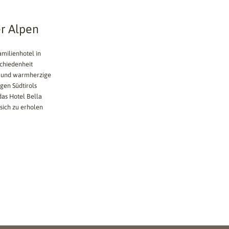
r Alpen
amilienhotel in
schiedenheit
he und warmherzige
gen Südtirols
das Hotel Bella
sich zu erholen