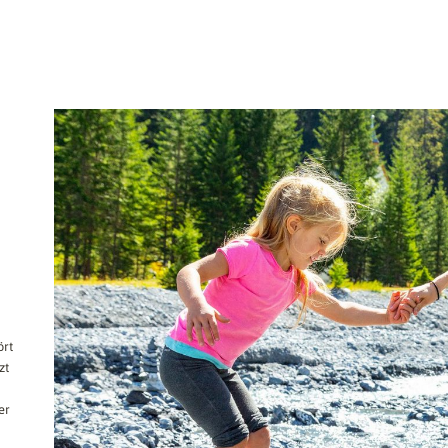
ört
zt
er