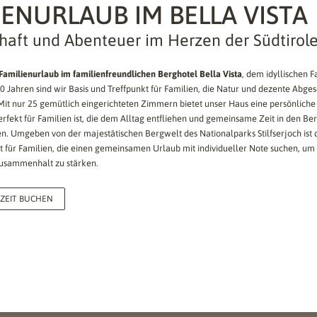
IENURLAUB IM BELLA VISTA
aft und Abenteuer im Herzen der Südtirole
 Familienurlaub im familienfreundlichen Berghotel Bella Vista
, dem idyllischen F
150 Jahren sind wir Basis und Treffpunkt für Familien, die Natur und dezente Abge
Mit nur 25 gemütlich eingerichteten Zimmern bietet unser Haus eine persönlic
rfekt für Familien ist, die dem Alltag entfliehen und gemeinsame Zeit in den Ber
. Umgeben von der majestätischen Bergwelt des Nationalparks Stilfserjoch ist 
rt für Familien, die einen gemeinsamen Urlaub mit individueller Note suchen, um 
usammenhalt zu stärken.
NZEIT BUCHEN