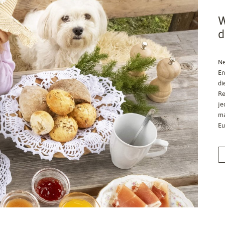
W
d
Ne
En
di
Re
je
ma
Eu