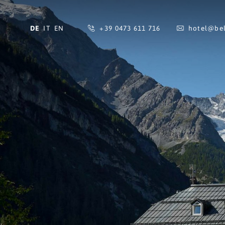
DE
IT
EN
+39 0473 611 716
hotel@
bel