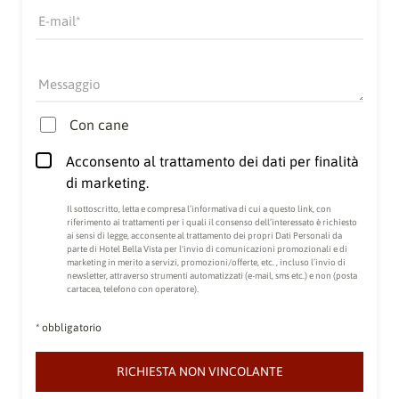
E-mail
Messaggio
Con cane
Acconsento al trattamento dei dati per finalità
di marketing.
Il sottoscritto, letta e compresa
l’informativa di cui a questo link
, con
riferimento ai trattamenti per i quali il consenso dell’interessato è richiesto
ai sensi di legge, acconsente al trattamento dei propri Dati Personali da
parte di Hotel Bella Vista per l'invio di comunicazioni promozionali e di
marketing in merito a servizi, promozioni/offerte, etc. , incluso l’invio di
newsletter, attraverso strumenti automatizzati (e-mail, sms etc.) e non (posta
cartacea, telefono con operatore).
* obbligatorio
RICHIESTA NON VINCOLANTE