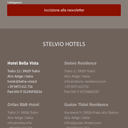
STELVIO HOTELS
Hotel Bella Vista
Stelvio Residence
Trafoi 11
|
39029 Trafoi
Trafoi 5
|
39029 Trafoi
Alto Adige | Italia
Alto Adige | Italia
hotel@
bella-vista.
it
info@
stelvio-residence.
com
+39 0473 611 716
+39 0473 611716
Part.IVA IT 01196930216
Part.IVA IT 02734060219
Ortles B&B-Hotel
Gustav Thöni Residence
Trafoi 2
|
39026 Trafoi
Via Arena 9
|
39026 Prato allo Stelvio
Alto Adige | Italia
Alto Adige | Italia
info@
ortles.
info
info@
gustav-thoeni.
com
+39 0473 611 716
+39 0473 611 716