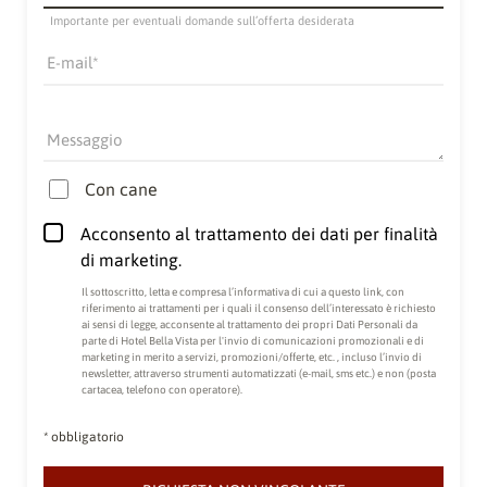
Importante per eventuali domande sull’offerta desiderata
E-mail
Messaggio
Con cane
Acconsento al trattamento dei dati per finalità
di marketing.
Il sottoscritto, letta e compresa
l’informativa di cui a questo link
, con
riferimento ai trattamenti per i quali il consenso dell’interessato è richiesto
ai sensi di legge, acconsente al trattamento dei propri Dati Personali da
parte di Hotel Bella Vista per l'invio di comunicazioni promozionali e di
marketing in merito a servizi, promozioni/offerte, etc. , incluso l’invio di
newsletter, attraverso strumenti automatizzati (e-mail, sms etc.) e non (posta
cartacea, telefono con operatore).
* obbligatorio