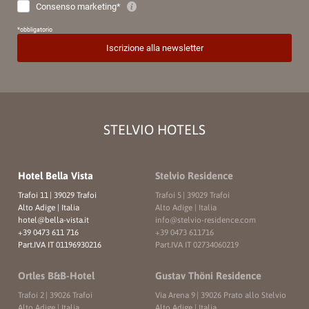
STELVIO HOTELS
Hotel Bella Vista
Stelvio Residence
Trafoi 11
|
39029 Trafoi
Trafoi 5
|
39029 Trafoi
Alto Adige | Italia
Alto Adige | Italia
hotel@
bella-vista.
it
info@
stelvio-residence.
com
+39 0473 611 716
+39 0473 611716
Part.IVA IT 01196930216
Part.IVA IT 02734060219
Ortles B&B-Hotel
Gustav Thöni Residence
Trafoi 2
|
39026 Trafoi
Via Arena 9
|
39026 Prato allo Stelvio
Alto Adige | Italia
Alto Adige | Italia