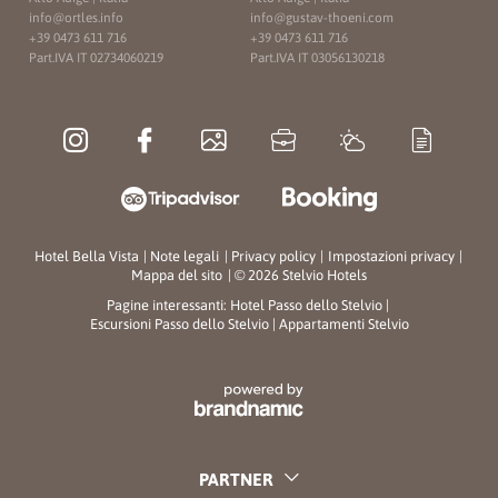
info@
ortles.
info
info@
gustav-thoeni.
com
+39 0473 611 716
+39 0473 611 716
Part.IVA IT 02734060219
Part.IVA IT 03056130218
Hotel Bella Vista
|
Note legali
|
Privacy policy
|
Impostazioni privacy
|
Mappa del sito
|
© 2026 Stelvio Hotels
Pagine interessanti:
Hotel Passo dello Stelvio
|
Escursioni Passo dello Stelvio
|
Appartamenti Stelvio
PARTNER