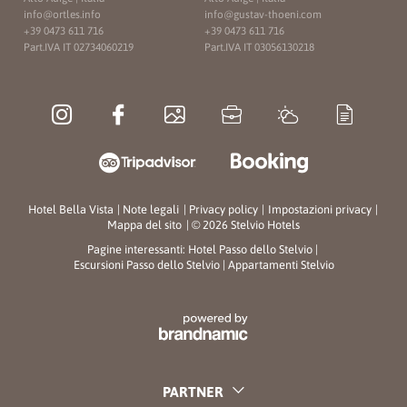
info@
ortles.
info
info@
gustav-thoeni.
com
+39 0473 611 716
+39 0473 611 716
Part.IVA IT 02734060219
Part.IVA IT 03056130218
Hotel Bella Vista
|
Note legali
|
Privacy policy
|
Impostazioni privacy
|
Mappa del sito
|
© 2026 Stelvio Hotels
Pagine interessanti:
Hotel Passo dello Stelvio
|
Escursioni Passo dello Stelvio
|
Appartamenti Stelvio
PARTNER