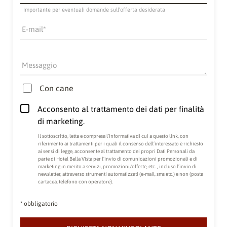
Importante per eventuali domande sull’offerta desiderata
E-mail
Messaggio
Con cane
Acconsento al trattamento dei dati per finalità
di marketing.
Il sottoscritto, letta e compresa
l’informativa di cui a questo link
, con
riferimento ai trattamenti per i quali il consenso dell’interessato è richiesto
ai sensi di legge, acconsente al trattamento dei propri Dati Personali da
parte di Hotel Bella Vista per l'invio di comunicazioni promozionali e di
marketing in merito a servizi, promozioni/offerte, etc. , incluso l’invio di
newsletter, attraverso strumenti automatizzati (e-mail, sms etc.) e non (posta
cartacea, telefono con operatore).
* obbligatorio