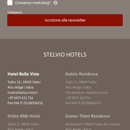
STELVIO HOTELS
Hotel Bella Vista
Stelvio Residence
Trafoi 11
|
39029 Trafoi
Trafoi 5
|
39029 Trafoi
Alto Adige | Italia
Alto Adige | Italia
hotel@
bella-vista.
it
info@
stelvio-residence.
com
+39 0473 611 716
+39 0473 611716
Part.IVA IT 01196930216
Part.IVA IT 02734060219
Ortles B&B-Hotel
Gustav Thöni Residence
Trafoi 2
|
39026 Trafoi
Via Arena 9
|
39026 Prato allo Stelvio
Alto Adige | Italia
Alto Adige | Italia