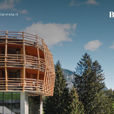
la-vista.
it