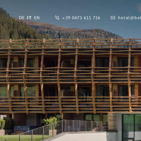
DE
IT
EN
+39 0473 611 716
hotel@
bel