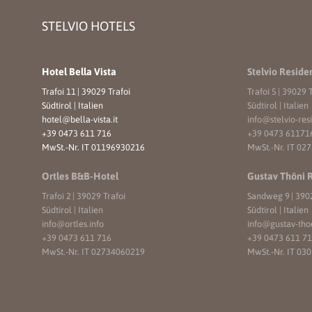
STELVIO HOTELS
Hotel Bella Vista
Stelvio Reside
Trafoi 11
|
39029 Trafoi
Trafoi 5
|
39029 T
Südtirol | Italien
Südtirol | Italien
hotel@
bella-vista.
it
info@
stelvio-res
+39 0473 611 716
+39 0473 61171
MwSt.-Nr. IT 01196930216
MwSt.-Nr. IT 02
Ortles B&B-Hotel
Gustav Thöni 
Trafoi 2
|
39029 Trafoi
Sandweg 9
|
3902
Südtirol | Italien
Südtirol | Italien
info@
ortles.
info
info@
gustav-tho
+39 0473 611 716
+39 0473 611 7
MwSt.-Nr. IT 02734060219
MwSt.-Nr. IT 03