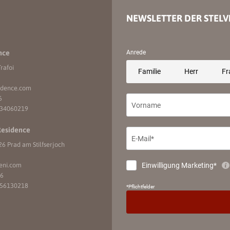
NEWSLETTER DER STELV
nce
rafoi
idence.
com
6
734060219
Residence
6 Prad am Stilfserjoch
eni.
com
16
056130218