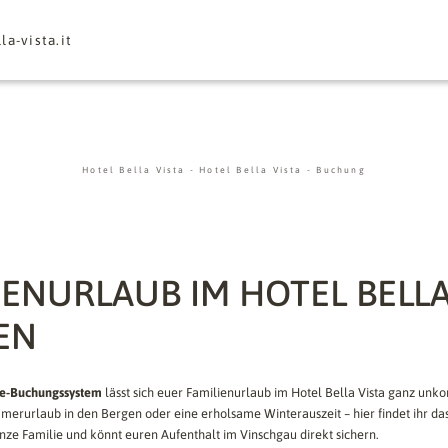
la-vista.
it
Hotel Bella Vista
-
Hotel Bella Vista
-
Buchung
IENURLAUB IM HOTEL BELLA
EN
ne-Buchungssystem
lässt sich euer Familienurlaub im Hotel Bella Vista ganz unko
merurlaub in den Bergen oder eine erholsame Winterauszeit – hier findet ihr da
nze Familie und könnt euren Aufenthalt im Vinschgau direkt sichern.