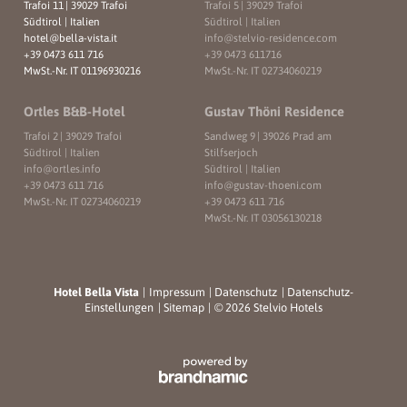
Trafoi 11
|
39029 Trafoi
Trafoi 5
|
39029 Trafoi
Südtirol | Italien
Südtirol | Italien
hotel@
bella-vista.
it
info@
stelvio-residence.
com
+39 0473 611 716
+39 0473 611716
MwSt.-Nr. IT 01196930216
MwSt.-Nr. IT 02734060219
Ortles B&B-Hotel
Gustav Thöni Residence
Trafoi 2
|
39029 Trafoi
Sandweg 9
|
39026 Prad am
Südtirol | Italien
Stilfserjoch
info@
ortles.
info
Südtirol | Italien
+39 0473 611 716
info@
gustav-thoeni.
com
MwSt.-Nr. IT 02734060219
+39 0473 611 716
MwSt.-Nr. IT 03056130218
Hotel Bella Vista
|
Impressum
|
Datenschutz
|
Datenschutz-
Einstellungen
|
Sitemap
|
© 2026 Stelvio Hotels