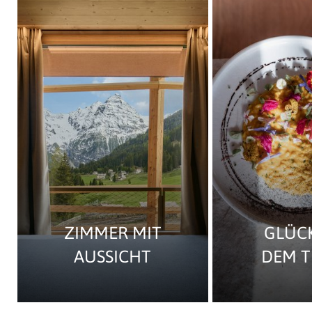
ZIMMER MIT
GLÜC
AUSSICHT
DEM T