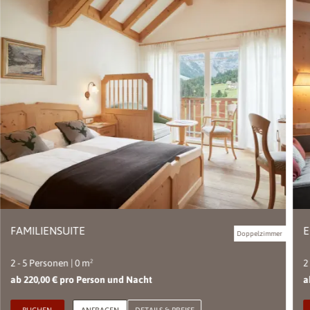
FAMILIENSUITE
E
Doppelzimmer
2 - 5 Personen | 0 m²
2
ab 220,00 € pro Person und Nacht
a